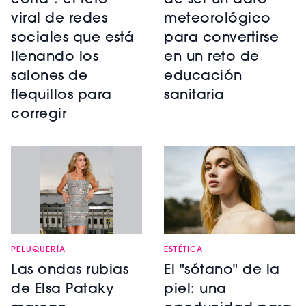
corta": el reto
de ser un dato
viral de redes
meteorológico
sociales que está
para convertirse
llenando los
en un reto de
salones de
educación
flequillos para
sanitaria
corregir
PELUQUERÍA
ESTÉTICA
Las ondas rubias
El "sótano" de la
de Elsa Pataky
piel: una