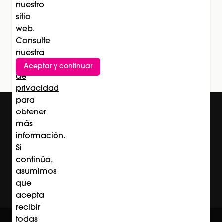
nuestro
sitio
web.
Suscríbete al newsletter
Consulte
Subscríbete
nuestra
Política
Aceptar y continuar
de
privacidad
para
obtener
más
información.
Si
continúa,
asumimos
que
acepta
recibir
todas
© Professional Beauty Group 2026