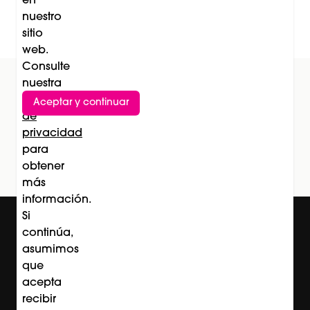
en
nuestro
sitio
web.
Consulte
nuestra
Política
Aceptar y continuar
Suscríbete al newsletter
de
privacidad
Subscríbete
para
obtener
más
información.
Si
continúa,
asumimos
que
acepta
recibir