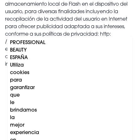
almacenamiento local de Flash en el dispositivo del
usuario, para diversas finalidades incluyendo la
recopilación de la actividad del usuario en Internet
para ofrecer publicidad adaptada a sus intereses,
conforme a sus políticas de privacidad: http:
//www.google.es/intl/es/policies/privacy/. Al utilizar
PROFESSIONAL
esta web el usuario consiente el tratamiento de sus
BEAUTY
datos por Google en la forma y para los fines
ESPAÑA
indicados.
Utiliza
cookies
para
garantizar
que
le
brindamos
la
mejor
experiencia