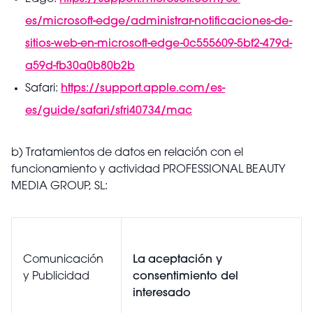
es/microsoft-edge/administrar-notificaciones-de-
sitios-web-en-microsoft-edge-0c555609-5bf2-479d-
a59d-fb30a0b80b2b
Safari:
https://support.apple.com/es-
es/guide/safari/sfri40734/mac
b)
Tratamientos de datos en relación con el
funcionamiento y actividad PROFESSIONAL BEAUTY
MEDIA GROUP, SL:
Comunicación
La
aceptación y
y Publicidad
consentimiento del
interesado