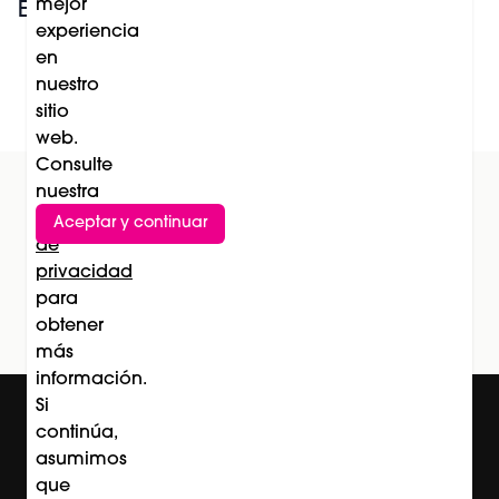
mejor
España
y el retail
experiencia
en
nuestro
Leer más
sitio
web.
Consulte
nuestra
Política
Aceptar y continuar
Suscríbete al newsletter
de
privacidad
Subscríbete
para
obtener
más
información.
Si
continúa,
asumimos
que