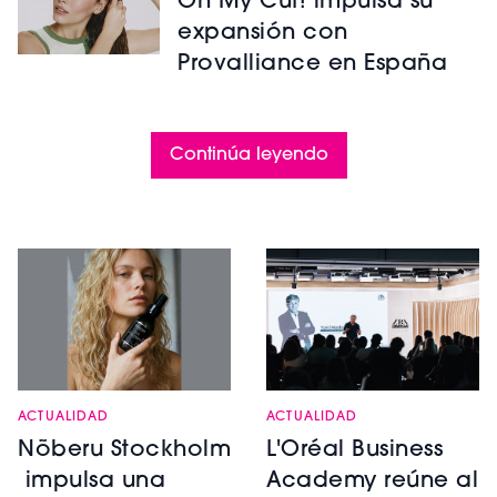
Oh My Cut! impulsa su
expansión con
Provalliance en España
Continúa leyendo
ACTUALIDAD
ACTUALIDAD
Nõberu Stockholm
L'Oréal Business
impulsa una
Academy reúne al