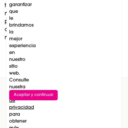
ACTUALIDAD
garantizar
tendencias de
Antonio Romero:
que
maquillaje
“Si no valoras tu
le
profesional que
trabajo y tu
brindamos
conquistan la
esfuerzo, nadie
la
nueva temporada
mejor
más lo hará”
experiencia
en
nuestro
Leer más
sitio
web.
Consulte
nuestra
Política
Aceptar y continuar
Suscríbete al newsletter
de
privacidad
Subscríbete
para
obtener