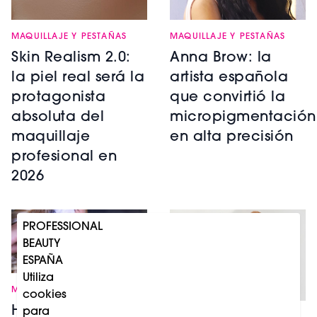
MAQUILLAJE Y PESTAÑAS
MAQUILLAJE Y PESTAÑAS
Skin Realism 2.0:
Anna Brow: la
la piel real será la
artista española
protagonista
que convirtió la
absoluta del
micropigmentación
maquillaje
en alta precisión
profesional en
2026
PROFESSIONAL
BEAUTY
ESPAÑA
Utiliza
MAQUILLAJE Y PESTAÑAS
cookies
Halloween 2025:
para