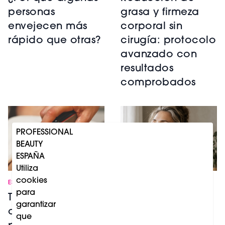
personas
grasa y firmeza
envejecen más
corporal sin
rápido que otras?
cirugía: protocolo
avanzado con
resultados
comprobados
PROFESSIONAL
BEAUTY
ESPAÑA
Utiliza
cookies
ESTÉTICA
ESTÉTICA
para
Tratamientos
La menopausia
garantizar
corporales exprés
seca la gran
que