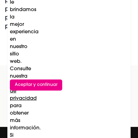
para optimizar la
deshidratación
le
piel y la silueta en
del cuerpo
brindamos
protocolo
femenino
la
mejor
preestacional
experiencia
en
nuestro
Leer más
sitio
web.
Consulte
nuestra
Política
Aceptar y continuar
Suscríbete al newsletter
de
privacidad
Subscríbete
para
obtener
más
información.
Si