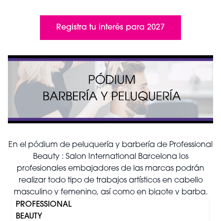
Registra tu interés para 2027
En el pódium de peluquería y barbería de Professional
Beauty : Salon International Barcelona los
profesionales embajadores de las marcas podrán
realizar todo tipo de trabajos artísticos en cabello
masculino y femenino, así como en bigote y barba.
Este pódium se convierte en una plataforma
PROFESSIONAL
dinámica para mostrar innovación y creatividad en
BEAUTY