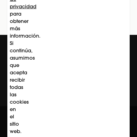
privacidad
Subscríbete
para
obtener
más
información.
Si
continúa,
asumimos
que
acepta
recibir
todas
las
cookies
en
© Professional Beauty Group 2026
el
Acerca de Professional Beauty Group
Términos y Condiciones
sitio
Política de Privacidad
web.
Contacto