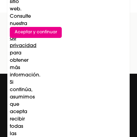
sitio
web.
Consulte
nuestra
Política
Aceptar y continuar
Suscríbete al newsletter
de
privacidad
Subscríbete
para
obtener
más
información.
Si
continúa,
asumimos
que
acepta
recibir
todas
las