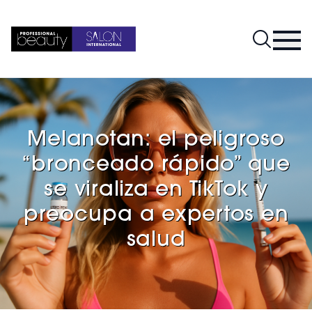
Melanotan: el peligroso
“bronceado rápido” que
se viraliza en TikTok y
preocupa a expertos en
salud