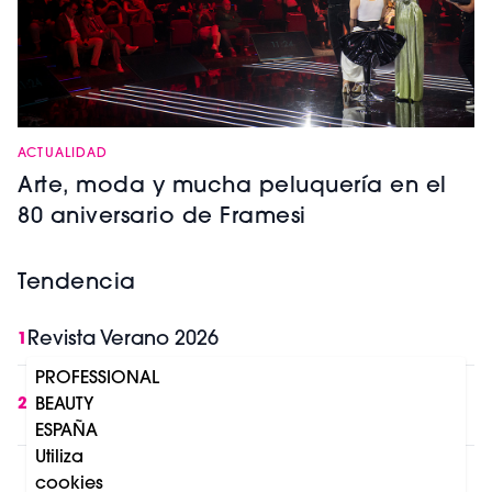
ACTUALIDAD
Arte, moda y mucha peluquería en el
80 aniversario de Framesi
Tendencia
Revista Verano 2026
1
PROFESSIONAL
IA y belleza profesional: lo que cambia en
BEAUTY
2
Europa a partir de Agosto 2026
ESPAÑA
Utiliza
8 razones por las que la luz roja se está
cookies