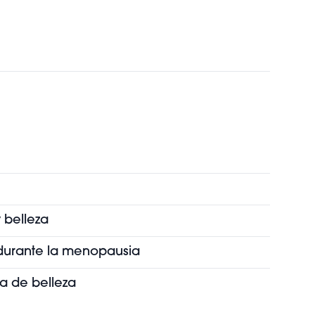
 belleza
s durante la menopausia
ia de belleza