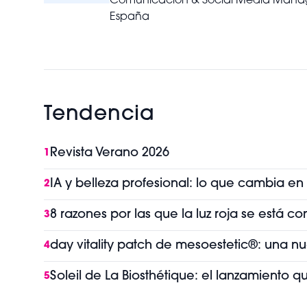
Comunicación & Social Media Manage
España
Tendencia
Revista Verano 2026
1
IA y belleza profesional: lo que cambia en
2
8 razones por las que la luz roja se está 
3
day vitality patch de mesoestetic®: una n
4
Soleil de La Biosthétique: el lanzamiento 
5