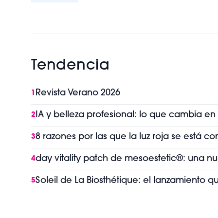
Tendencia
Revista Verano 2026
1
IA y belleza profesional: lo que cambia en
2
8 razones por las que la luz roja se está 
3
day vitality patch de mesoestetic®: una n
4
Soleil de La Biosthétique: el lanzamiento 
5