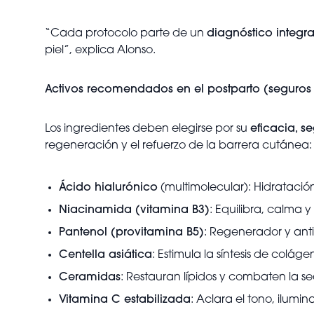
“Cada protocolo parte de un
diagnóstico integral
piel”, explica Alonso.
Activos recomendados en el postparto (seguros y
Los ingredientes deben elegirse por su
eficacia, s
regeneración y el refuerzo de la barrera cutánea:
Ácido hialurónico
(multimolecular): Hidratación 
Niacinamida (vitamina B3)
: Equilibra, calma y
Pantenol (provitamina B5)
: Regenerador y antii
Centella asiática
: Estimula la síntesis de colág
Ceramidas
: Restauran lípidos y combaten la 
Vitamina C estabilizada
: Aclara el tono, ilumi