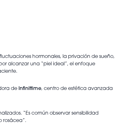
s fluctuaciones hormonales, la privación de sueño,
por alcanzar una “piel ideal”, el enfoque
ciente.
adora de
Infinittime
, centro de estética avanzada
alizados. “Es común observar sensibilidad
o rosácea”.