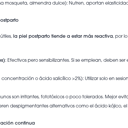
sa mosqueta, almendra dulce): Nutren, aportan elasticidad
ostparto
útiles,
la piel postparto tiende a estar más reactiva
, por 
es)
: Efectivos pero sensibilizantes. Si se emplean, deben se
ncentración o ácido salicílico >2%): Utilizar solo en sesione
gunos son irritantes, fototóxicos o poco tolerados. Mejor evita
fieren despigmentantes alternativos como el ácido kójico, e
ación continua