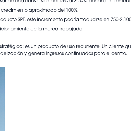
asar de una conversión del 15% al 30% supondría incrementa
n crecimiento aproximado del 100%.
ducto SPF, este incremento podría traducirse en 750-2.100 
sicionamiento de la marca trabajada.
tratégica: es un producto de uso recurrente. Un cliente que
fidelización y genera ingresos continuados para el centro.