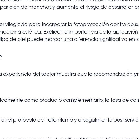
 la radiación solar durante todo el año. Más allá de los mes
 aparición de manchas y aumenta el riesgo de desarrollar p
privilegiada para incorporar la fotoprotección dentro de 
medicina estética. Explicar la importancia de la aplicación 
o de piel puede marcar una diferencia significativa en la
?
la experiencia del sector muestra que la recomendación pr
únicamente como producto complementario, la tasa de compr
iel, el protocolo de tratamiento y el seguimiento post-serv