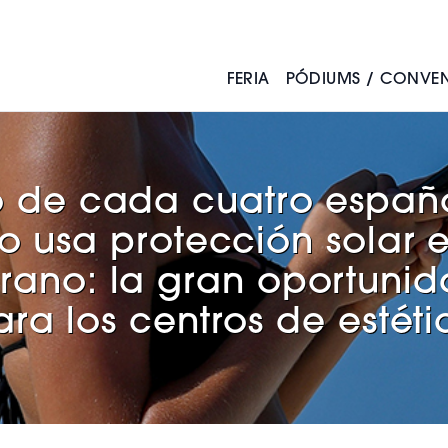
FERIA
PÓDIUMS / CONVE
¿POR QUÉ EXPONER?
REGISTRA TU INTERÉS PARA 2027
MEDICINA ESTÉTICA
BARBERÍA
PASARELA
 de cada cuatro españ
FERIA 2026
MAQUILLAJE & PESTAÑAS
ACTUALIDAD
o usa protección solar 
PÓDIUM DE ESTÉTICA Y
rano: la gran oportuni
TRATAMIENTOS AVANZADOS
NOTICIAS
VER TOCADO REVISTAS
ara los centros de estéti
PÓDIUM BARBERÍA Y
SUBSCRÍBETE
PELUQUERÍA