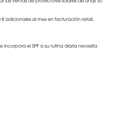
r las ventas de protectores solares de unas 30
€ adicionales al mes en facturación retail,
 incorpora el SPF a su rutina diaria necesita