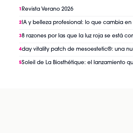
Revista Verano 2026
1
IA y belleza profesional: lo que cambia en
2
8 razones por las que la luz roja se está 
3
day vitality patch de mesoestetic®: una n
4
Soleil de La Biosthétique: el lanzamiento 
5