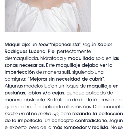
Maquillaje:
un
look
“hiperrealista”,
según
Xabier
Rodrigues Lucena. Piel
perfectamente
desmaquillada, hidratada y
maquillada
solo
en
las
zonas necesarias
. Este
maquillaje dejaba ver la
imperfección
de manera sutil, siguiendo una
consigna: “
Mejorar sin necesidad de cubrir”
.
Algunas modelos lucían un toque de
maquillaje en
pestañas, labios y/o cejas,
aunque aplicado de
manera abstracta. Se trataba de dar la impresión de
que se lo habían aplicado ellas mismas. Del concepto
make-up
al no
make-up,
pero
rozando la perfección
de lo imperfecto
. Un
concepto contradictorio
, según
el experto, pero de lo
más rompedor y realista.
No se