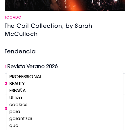
TOCADO
The Coil Collection, by Sarah
McCulloch
Tendencia
Revista Verano 2026
1
PROFESSIONAL
IA y belleza profesional: lo que cambia en
BEAUTY
2
Europa a partir de Agosto 2026
ESPAÑA
Utiliza
8 razones por las que la luz roja se está
cookies
convirtiendo en una tendencia de salud,
3
para
longevidad y belleza
garantizar
que