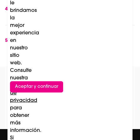
day vitality patch de mesoestetic®: una
le
nueva solución para combatir la fatiga y los
4
brindamos
sofocos durante la menopausia
la
mejor
Soleil de La Biosthétique: el lanzamiento que
experiencia
transforma la protección solar en una
en
5
nuestro
experiencia de belleza
sitio
web.
Consulte
nuestra
Política
Aceptar y continuar
Suscríbete al newsletter
de
privacidad
Subscríbete
para
obtener
más
información.
Si