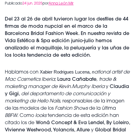
Publicado
24 jun. 2025
por
Anna León Mir
Del 23 al 26 de abril tuvieron lugar los desfiles de 44
firmas de moda nupcial en el marco de la
Barcelona Bridal Fashion Week. En nuestra revista de
Vida Estética & Spa edición junio-julio hemos
analizado el maquillaje, la peluquería y las uñas de
los looks tendencia de esta edición.
Xabier Rodrigues Lucena
,
n
Hablamos con
ational artist de
Mac Cosmetics Iberia
;
Laura Cañabate
, trade &
maketing manager de Kevin.Murphy Iberia
y
Claudia
y Gigi,
del departamento de comunicación y
marketing de Hello Nails
, responsables de la imagen
de las modelos de los
Fashion Shows
de la última
BBFW
. Como
looks
tendencia de esta edición han
citado los de
Woná Concept & Eva Lendel, By Loleiro,
Vivienne Westwood, Yolancris, Allure
y
Global Bridal