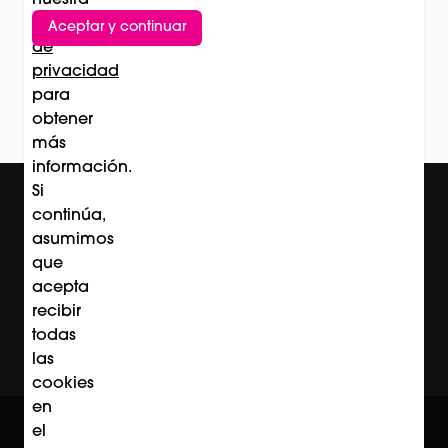
nuestra
Política
Aceptar y continuar
Suscríbete al newsletter
de
privacidad
Subscríbete
para
obtener
más
información.
Si
continúa,
asumimos
que
acepta
recibir
todas
las
cookies
en
© Professional Beauty Group 2026
el
Acerca de Professional Beauty Group