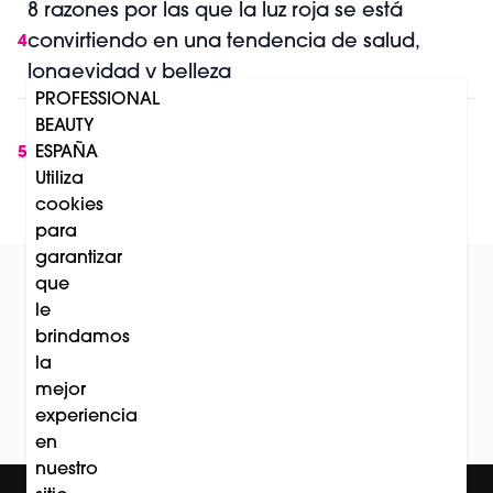
8 razones por las que la luz roja se está
convirtiendo en una tendencia de salud,
4
longevidad y belleza
PROFESSIONAL
day vitality patch de mesoestetic®: una
BEAUTY
nueva solución para combatir la fatiga y los
ESPAÑA
5
Utiliza
sofocos durante la menopausia
cookies
para
garantizar
que
le
Suscríbete al newsletter
brindamos
la
Subscríbete
mejor
experiencia
en
nuestro