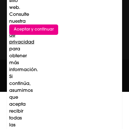
sitio
web.
Consulte
nuestra
Política
Aceptar y continuar
de
privacidad
para
obtener
más
© Professional Beauty Group 2026
información.
Acerca de Professional Beauty Group
Términos y Condiciones
Si
Política de Privacidad
continúa,
Contacto
asumimos
que
acepta
recibir
todas
las