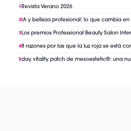
Revista Verano 2026
1
IA y belleza profesional: lo que cambia en
2
Los premios Professional Beauty Salon Int
3
8 razones por las que la luz roja se está 
4
day vitality patch de mesoestetic®: una n
5