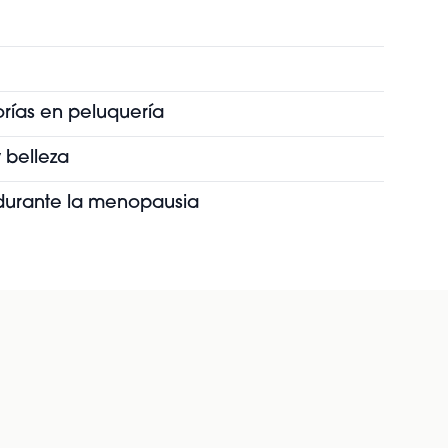
orías en peluquería
 belleza
s durante la menopausia