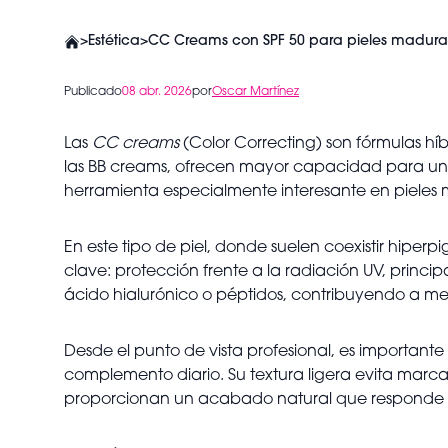
>
Estética
>
CC Creams con SPF 50 para pieles madura
Publicado
08 abr. 2026
por
Oscar Martínez
Las
CC creams
(Color Correcting) son fórmulas hí
las BB creams, ofrecen mayor capacidad para unific
herramienta especialmente interesante en pieles
En este tipo de piel, donde suelen coexistir hipe
clave: protección frente a la radiación UV, princ
ácido hialurónico o péptidos, contribuyendo a mejo
Desde el punto de vista profesional, es importan
complemento diario. Su textura ligera evita marcar
proporcionan un acabado natural que responde a 