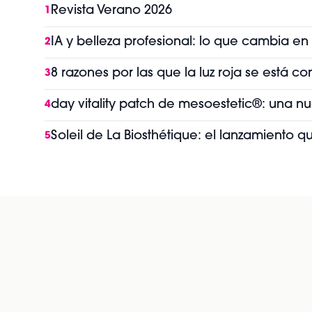
Revista Verano 2026
1
IA y belleza profesional: lo que cambia en
2
8 razones por las que la luz roja se está 
3
day vitality patch de mesoestetic®: una n
4
Soleil de La Biosthétique: el lanzamiento 
5