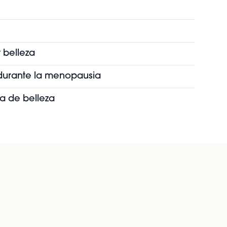
 belleza
s durante la menopausia
ia de belleza