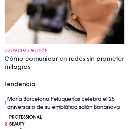
LIDERAZGO Y GESTIÓN
Cómo comunicar en redes sin prometer
milagros
Tendencia
María Barcelona Peluquerías celebra el 25
1
aniversario de su emblático salón Bonanova
PROFESSIONAL
IA y belleza profesional: lo que cambia en
BEAUTY
2
Europa a partir de Agosto 2026