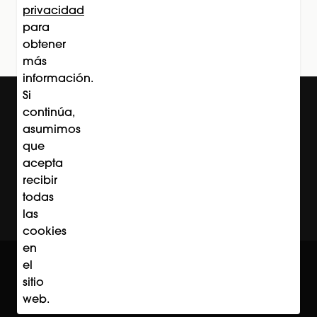
privacidad
Subscríbete
para
obtener
más
información.
Si
continúa,
asumimos
que
acepta
recibir
todas
las
cookies
en
© Professional Beauty Group 2026
el
Acerca de Professional Beauty Group
Términos y Condiciones
sitio
Política de Privacidad
web.
Contacto