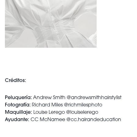
Créditos:
Peluquería:
Andrew Smith @andrewsmithhairstylist
Fotografía:
Richard Miles @richmilesphoto
Maquillaje:
Louise Lerego @louiselerego
Ayudante:
CC McNamee @cc.hairandeducation