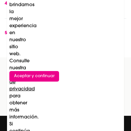
nueva solución para combatir la fatiga y los
4
brindamos
sofocos durante la menopausia
la
mejor
Soleil de La Biosthétique: el lanzamiento que
experiencia
transforma la protección solar en una
en
5
nuestro
experiencia de belleza
sitio
web.
Consulte
nuestra
Política
Aceptar y continuar
Suscríbete al newsletter
de
privacidad
Subscríbete
para
obtener
más
información.
Si