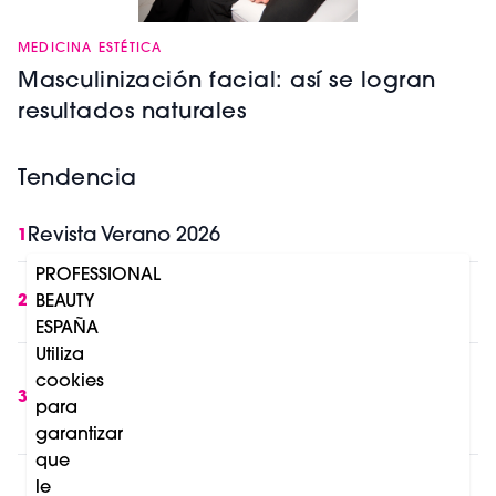
MEDICINA ESTÉTICA
Masculinización facial: así se logran
resultados naturales
Tendencia
Revista Verano 2026
1
PROFESSIONAL
IA y belleza profesional: lo que cambia en
BEAUTY
2
Europa a partir de Agosto 2026
ESPAÑA
Utiliza
8 razones por las que la luz roja se está
cookies
convirtiendo en una tendencia de salud,
3
para
longevidad y belleza
garantizar
que
day vitality patch de mesoestetic®: una
le