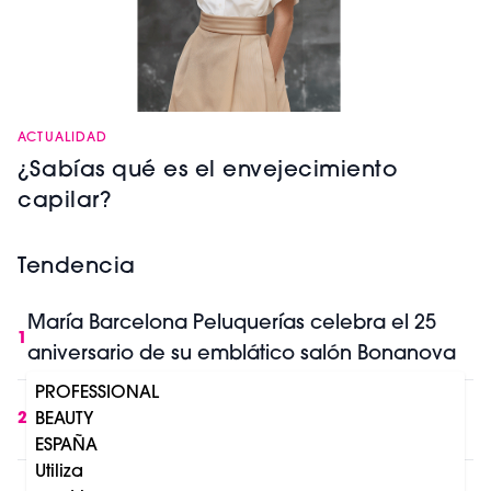
ACTUALIDAD
¿Sabías qué es el envejecimiento
capilar?
Tendencia
María Barcelona Peluquerías celebra el 25
1
aniversario de su emblático salón Bonanova
PROFESSIONAL
IA y belleza profesional: lo que cambia en
2
BEAUTY
Europa a partir de Agosto 2026
ESPAÑA
Utiliza
Mercado profesional del cuidado capilar: