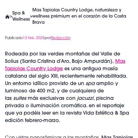
Mas Tapiolas Country Lodge, naturaleza y
Spa &
>
>
wellness prémium en el corazón de la Costa
Wellness
Brava
Publicado
13 feb. 2025
por
Redacción
Rodeada por las verdes montañas del Valle de
Solius (Santa Cristina d’Aro, Bajo Ampurdán),
Mas
Tapiolas Country Lodge
es una antigua masía
catalana del siglo XIII, recientemente rehabilitada.
Un entorno idílico provisto de un
spa
amplio y
luminoso de 400 m2, y de cualquiera de
las
suites
más exclusivas con
jacuzzi,
piscina
privada o iluminación cromática. en el reportaje
que ya podéis leer en la revista Vida Estética & Spa
edición febrero-marzo.