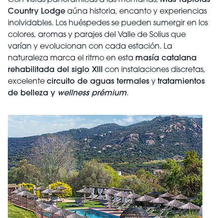
Con vistas panorámicas a las montañas,
Mas Tapiolas
Country Lodge
aúna historia, encanto y experiencias
inolvidables. Los huéspedes se pueden sumergir en los
colores, aromas y parajes del Valle de Solius que
varían y evolucionan con cada estación. La
naturaleza marca el ritmo en esta
masía catalana
rehabilitada del siglo XIII
con instalaciones discretas,
excelente
circuito de aguas termales
y
tratamientos
de belleza y
wellness prémium
.