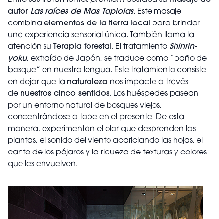
Entre sus tratamientos
prémium
destaca su
masaje de
autor
Las raíces de Mas Tapiolas
.
Este masaje
combina
elementos de la tierra local
para brindar
una experiencia sensorial única. También llama la
atención su
Terapia forestal
. El tratamiento
Shinrin-
yoku
, extraído de Japón, se traduce como “baño de
bosque” en nuestra lengua. Este tratamiento consiste
en dejar que la
naturaleza
nos impacte a través
de
nuestros cinco sentidos
. Los huéspedes pasean
por un entorno natural de bosques viejos,
concentrándose a tope en el presente. De esta
manera, experimentan el olor que desprenden las
plantas, el sonido del viento acariciando las hojas, el
canto de los pájaros y la riqueza de texturas y colores
que les envuelven.