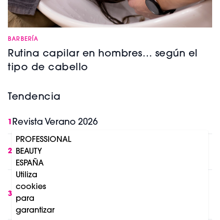
BARBERÍA
Rutina capilar en hombres… según el
tipo de cabello
Tendencia
Revista Verano 2026
1
PROFESSIONAL
IA y belleza profesional: lo que cambia en
2
BEAUTY
Europa a partir de Agosto 2026
ESPAÑA
Utiliza
8 razones por las que la luz roja se está
cookies
convirtiendo en una tendencia de salud,
3
para
longevidad y belleza
garantizar