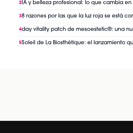
IA y belleza profesional: lo que cambia en
2
8 razones por las que la luz roja se está 
3
day vitality patch de mesoestetic®: una n
4
Soleil de La Biosthétique: el lanzamiento 
5