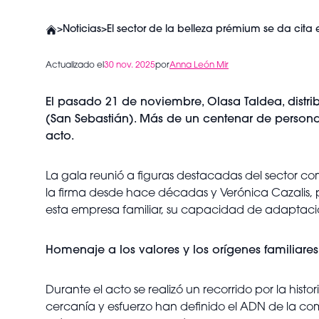
>
Noticias
>
El sector de la belleza prémium se da cita 
Actualizado el
30 nov. 2025
por
Anna León Mir
El pasado 21 de noviembre, Olasa Taldea, distri
(San Sebastián). Más de un centenar de personas,
acto.
La gala reunió a figuras destacadas del sector c
la firma desde hace décadas y Verónica Cazalis, p
esta empresa familiar, su capacidad de adaptaci
Homenaje a los valores y los orígenes familiare
Durante el acto se realizó un recorrido por la his
cercanía y esfuerzo han definido el ADN de la com