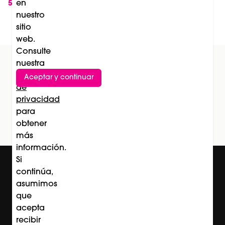
nueva solución para combatir la fatiga y los
en
5
nuestro
sofocos durante la menopausia
sitio
web.
Consulte
nuestra
Política
Aceptar y continuar
Suscríbete al newsletter
de
privacidad
Subscríbete
para
obtener
más
información.
Si
continúa,
asumimos
que
acepta
recibir