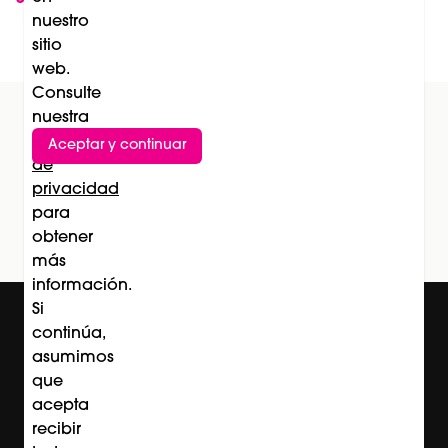
nuestro
experiencia de belleza
sitio
web.
Consulte
nuestra
Política
Aceptar y continuar
Suscríbete al newsletter
de
privacidad
Subscríbete
para
obtener
más
información.
Si
continúa,
asumimos
que
acepta
recibir