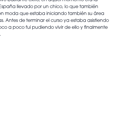
tuvo bastante éxito; en aquel momento era la
n España llevado por un chico, lo que también
a en moda que estaba iniciando también su área
s. Antes de terminar el curso ya estaba asistiendo
co a poco fui pudiendo vivir de ello y finalmente
.