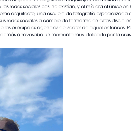
 carrera empecé un blog sobre maquillaje y cosmética que 
s redes sociales casi no existían, y el mío era el único e
 como arquitecto, una escuela de fotografía especializad
us redes sociales a cambio de formarme en estas disciplina
las principales agencias del sector de aquel entonces. Po
ue además atravesaba un momento muy delicado por la crisis