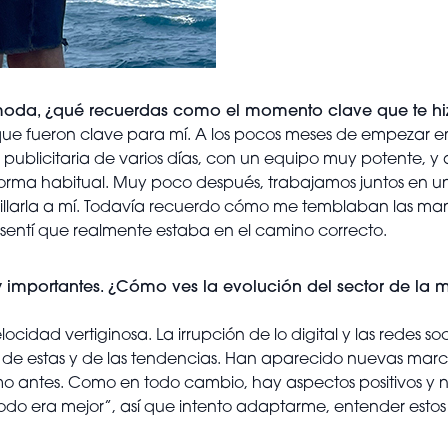
moda, ¿qué recuerdas como el momento clave que te hiz
 fueron clave para mí. A los pocos meses de empezar en
blicitaria de varios días, con un equipo muy potente, y 
forma habitual. Muy poco después, trabajamos juntos en u
larla a mí. Todavía recuerdo cómo me temblaban las manos 
sentí que realmente estaba en el camino correcto.
mportantes. ¿Cómo ves la evolución del sector de la m
ocidad vertiginosa. La irrupción de lo digital y las redes s
de estas y de las tendencias. Han aparecido nuevas marca
 como antes. Como en todo cambio, hay aspectos positivos y
odo era mejor”, así que intento adaptarme, entender estos 