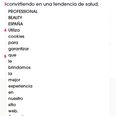
convirtiendo en una tendencia de salud,
3
longevidad y belleza
PROFESSIONAL
BEAUTY
day vitality patch de mesoestetic®: una
ESPAÑA
nueva solución para combatir la fatiga y los
Utiliza
4
cookies
sofocos durante la menopausia
para
garantizar
Soleil de La Biosthétique: el lanzamiento que
que
transforma la protección solar en una
5
le
experiencia de belleza
brindamos
la
mejor
experiencia
en
Suscríbete al newsletter
nuestro
sitio
Subscríbete
web.