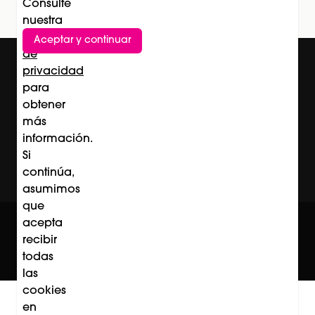
Consulte
nuestra
Política
Aceptar y continuar
de
privacidad
para
obtener
más
información.
Si
continúa,
asumimos
que
© Professional Beauty Group 2026
acepta
Acerca de Professional Beauty Group
recibir
Términos y Condiciones
Política de Privacidad
todas
Contacto
las
cookies
en