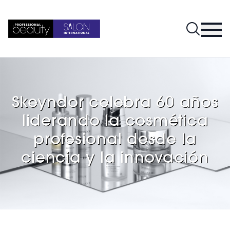
Skeyndor celebra 60 años
liderando la cosmética
profesional desde la
ciencia y la innovación