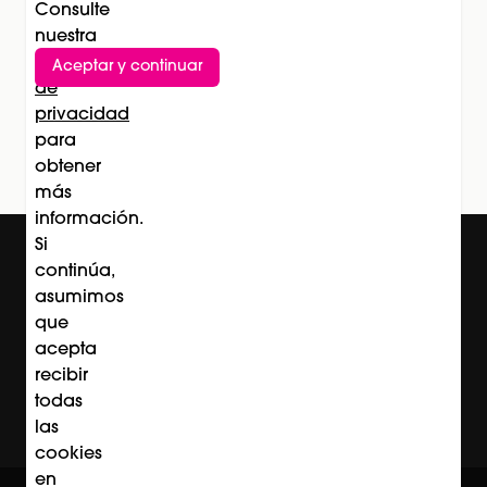
Consulte
nuestra
Política
Aceptar y continuar
Suscríbete al newsletter
de
privacidad
Subscríbete
para
obtener
más
información.
Si
continúa,
asumimos
que
acepta
recibir
todas
las
cookies
en