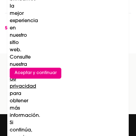
nuevas categorías en peluquería
la
mejor
Soleil de La Biosthétique: el lanzamiento que
experiencia
transforma la protección solar en una
en
5
nuestro
experiencia de belleza
sitio
web.
Consulte
nuestra
Política
Aceptar y continuar
Suscríbete al newsletter
de
privacidad
Subscríbete
para
obtener
más
información.
Si
continúa,