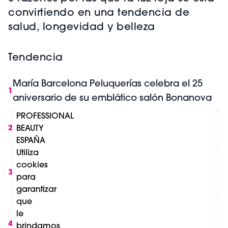
convirtiendo en una tendencia de
salud, longevidad y belleza
Tendencia
María Barcelona Peluquerías celebra el 25
1
aniversario de su emblático salón Bonanova
PROFESSIONAL
IA y belleza profesional: lo que cambia en
BEAUTY
2
Europa a partir de Agosto 2026
ESPAÑA
Utiliza
Mercado profesional del cuidado capilar:
cookies
crecimiento impulsado por el consumo en
3
para
salón y el retail
garantizar
que
Los premios Professional Beauty Salon
le
International Barcelona 2027 incorporan
4
brindamos