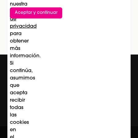
nuestra
Política
Aceptar y continuar
Suscríbete al newsletter
de
privacidad
Subscríbete
para
obtener
más
información.
Si
continúa,
asumimos
que
acepta
recibir
todas
las
cookies
en
© Professional Beauty Group 2026
el