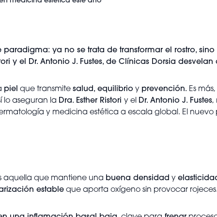
 en medicina estética este año
aradigma: ya no se trata de transformar el rostro, sino
stori y el Dr. Antonio J. Fustes, de Clínicas Dorsia desvela
a
piel
que transmite
salud, equilibrio
y
prevención.
Es más,
í lo aseguran la
Dra. Esther Ristori
y el
Dr. Antonio J. Fustes
,
rmatología y medicina estética a escala global. El nue
s aquella que mantiene una
buena densidad
y
elasticida
arización estable
que aporta oxígeno sin provocar rojeces