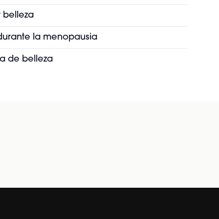
 belleza
s durante la menopausia
ia de belleza