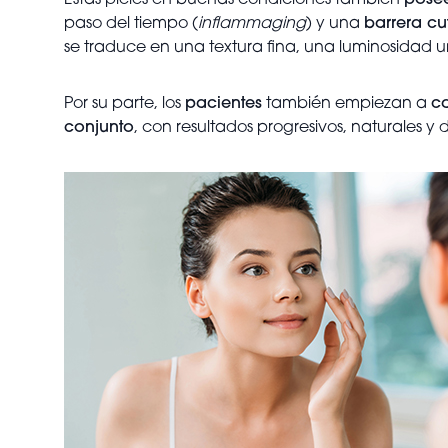
Estas pieles en buenas condiciones también
posee
paso del tiempo (
inflammaging
) y una
barrera cu
se traduce en una textura fina, una luminosidad un
Por su parte, los
pacientes
también empiezan a
c
conjunto
, con resultados progresivos, naturales y