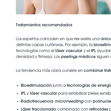
Tratamientos recomendados
Los expertos coinciden en que
no
existe una
única
distintas capas cutáneas. Por ejemplo, la
bioestim
tecnologías como el
láser vascular
y el
IPL
ayudan 
densidad y firmeza. Los
peelings
médicos
siguen 
La tendencia más clara consiste en
combinar tra
Bioestimulación
junto a
tecnologías de energí
IPL
y
láser vascular
para estabilizar pieles sensib
Radiofrecuencia
microneedling
con
polinucle
Láser fraccionado
combinado con
retinoides
p