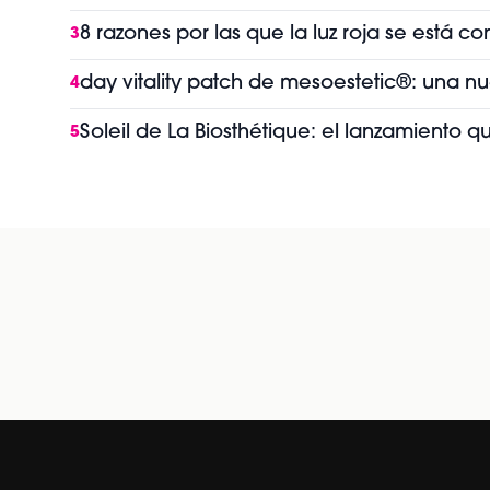
8 razones por las que la luz roja se está 
3
day vitality patch de mesoestetic®: una n
4
Soleil de La Biosthétique: el lanzamiento 
5