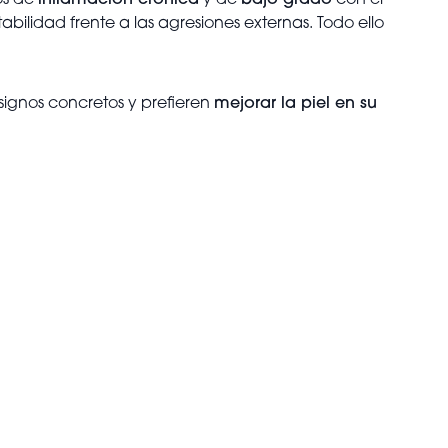
os de
inflamación crónica
y de
bajo grado
con el
abilidad frente a las agresiones externas. Todo ello
ignos concretos y prefieren
mejorar la piel en su