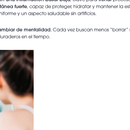
n una inflamación basal baja
, clave para
frenar
proces
tánea fuerte
, capaz de proteger, hidratar y mantener la est
iforme y un aspecto saludable sin artificios.
ambiar de mentalidad.
Cada vez buscan menos “borrar” s
 duraderos en el tiempo.