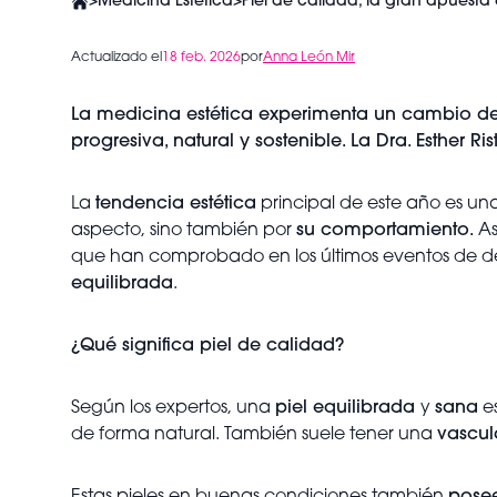
>
Medicina Estética
>
Piel de calidad, la gran apuesta
Actualizado el
18 feb. 2026
por
Anna León Mir
La medicina estética experimenta un cambio de p
progresiva, natural y sostenible. La Dra. Esther Ri
La
tendencia estética
principal de este año es un
aspecto, sino también por
su comportamiento.
As
que han comprobado en los últimos eventos de de
equilibrada
.
¿Qué significa piel de calidad?
Según los expertos, una
piel equilibrada
y
sana
e
de forma natural. También suele tener una
vascul