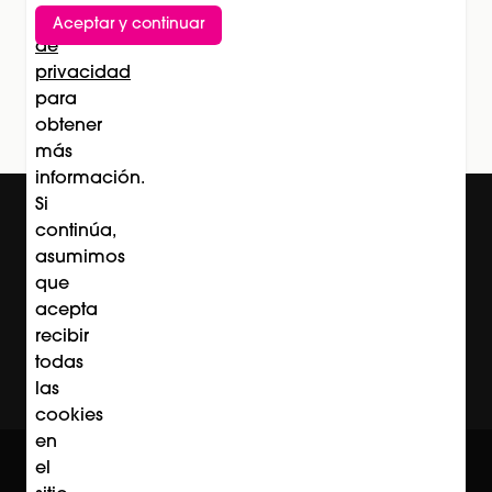
Política
Aceptar y continuar
Suscríbete al newsletter
de
privacidad
Subscríbete
para
obtener
más
información.
Si
continúa,
asumimos
que
acepta
recibir
todas
las
cookies
en
© Professional Beauty Group 2026
el
Acerca de Professional Beauty Group
Términos y Condiciones