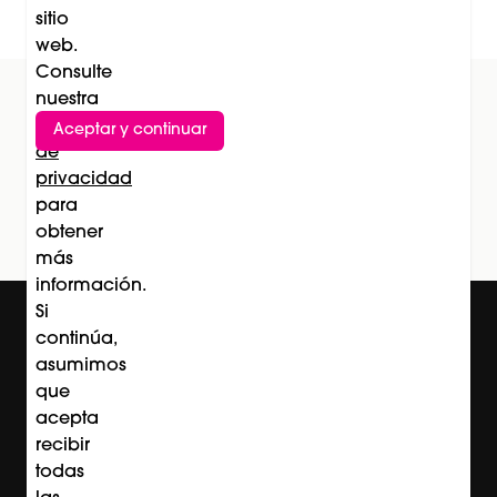
sitio
web.
Consulte
nuestra
Política
Aceptar y continuar
Suscríbete al newsletter
de
privacidad
Subscríbete
para
obtener
más
información.
Si
continúa,
asumimos
que
acepta
recibir
todas