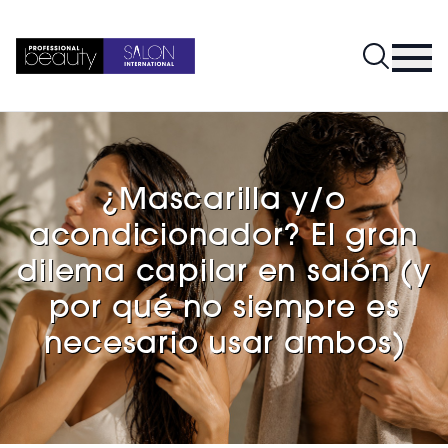
¿Mascarilla y/o
acondicionador? El gran
dilema capilar en salón (y
por qué no siempre es
necesario usar ambos)