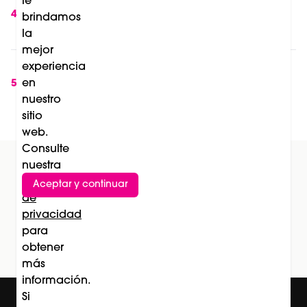
le
International Barcelona 2027 incorporan
4
brindamos
nuevas categorías en peluquería
la
mejor
Soleil de La Biosthétique: el lanzamiento que
experiencia
transforma la protección solar en una
en
5
nuestro
experiencia de belleza
sitio
web.
Consulte
nuestra
Política
Aceptar y continuar
Suscríbete al newsletter
de
privacidad
Subscríbete
para
obtener
más
información.
Si