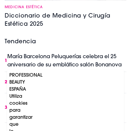
MEDICINA ESTÉTICA
Diccionario de Medicina y Cirugía
Estética 2025
Tendencia
María Barcelona Peluquerías celebra el 25
1
aniversario de su emblático salón Bonanova
PROFESSIONAL
IA y belleza profesional: lo que cambia en
2
BEAUTY
Europa a partir de Agosto 2026
ESPAÑA
Utiliza
Mercado profesional del cuidado capilar:
cookies
crecimiento impulsado por el consumo en
3
para
salón y el retail
garantizar
que
Los premios Professional Beauty Salon