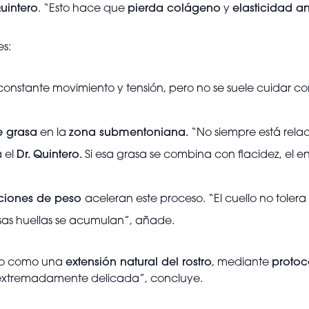
Quintero
. “Esto hace que
pierda colágeno
y
elasticidad an
es:
n constante movimiento y tensión, pero no se suele cuidar 
 grasa
en la
zona submentoniana.
“No siempre está rela
 el
Dr. Quintero.
Si esa grasa se combina con flacidez, el 
aciones de peso
aceleran este proceso. “El cuello no tolera
sas huellas se acumulan”, añade.
llo como una
extensión natural del rostro
, mediante
protoc
 extremadamente delicada”, concluye.