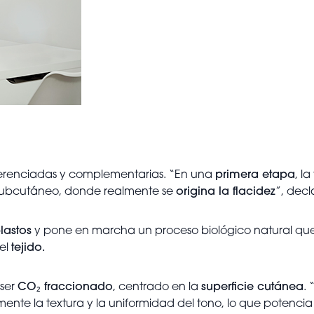
erenciadas y complementarias. “En una
primera etapa
, l
do subcutáneo, donde realmente se
origina la flacidez
”, decl
blastos
y pone en marcha un proceso biológico natural que f
el
tejido.
áser
CO₂ fraccionado
, centrado en la
superficie cutánea
.
mente la textura y la uniformidad del tono, lo que potenci