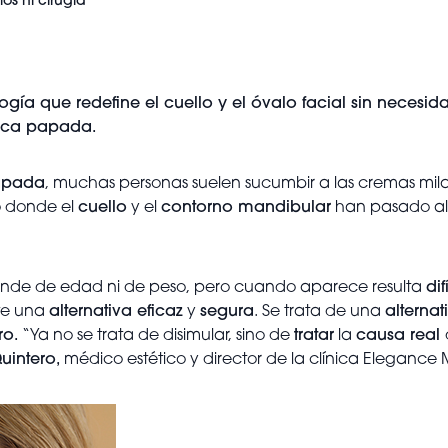
os ni cirugía
ogía que redefine el cuello y el óvalo facial sin necesidad 
ética papada.
apada
, muchas personas suelen sucumbir a las cremas mil
o donde el
cuello
y el
contorno mandibular
han pasado al 
ende de edad ni de peso, pero cuando aparece resulta
dif
ste una
alternativa eficaz
y
segura
. Se trata de una
alterna
ro.
“Ya no se trata de disimular, sino de
tratar
la
causa real
Quintero,
médico estético y director de la clínica Elegance