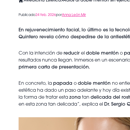
>
Medicina Estética
>
Adiós al doble mentón sin ejercici
Publicado
24 feb. 2026
por
Anna León Mir
En rejuvenecimiento facial, lo último es la tecnol
Quintero revela cómo despedirse de la antiest
Con la intención de
reducir
el
doble mentón
o
p
resultados nunca llegan. Inmersos en un escenari
primera carta de presentación.
En concreto, la
papada
o
doble mentón
no enti
estética ha dado un paso adelante y hoy día exi
la forma de tratar esta
zona
tan
delicada del rost
en esta zona tan delicada”, explica el
Dr. Sergio 