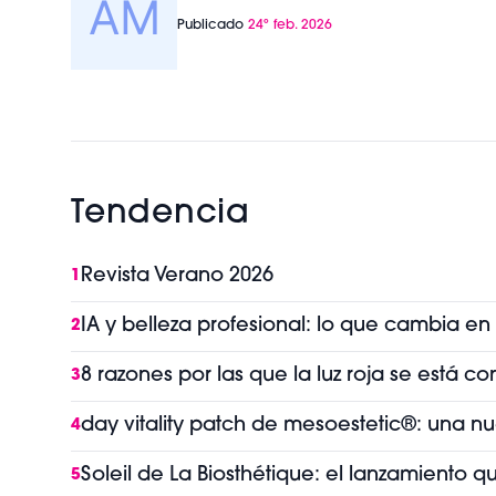
Publicado
24º feb. 2026
Tendencia
Revista Verano 2026
1
IA y belleza profesional: lo que cambia en
2
8 razones por las que la luz roja se está 
3
day vitality patch de mesoestetic®: una n
4
Soleil de La Biosthétique: el lanzamiento 
5