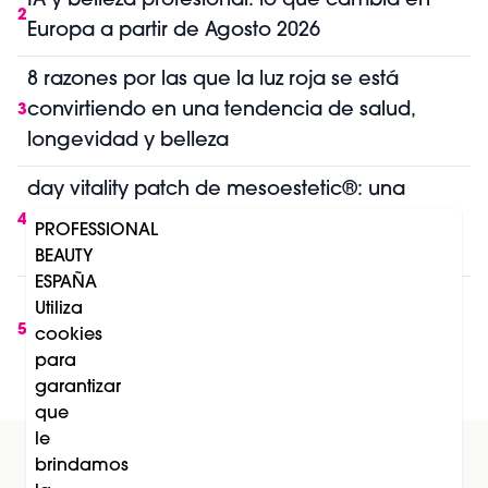
IA y belleza profesional: lo que cambia en
2
Europa a partir de Agosto 2026
8 razones por las que la luz roja se está
convirtiendo en una tendencia de salud,
3
longevidad y belleza
day vitality patch de mesoestetic®: una
nueva solución para combatir la fatiga y los
4
PROFESSIONAL
sofocos durante la menopausia
BEAUTY
ESPAÑA
Soleil de La Biosthétique: el lanzamiento que
Utiliza
transforma la protección solar en una
5
cookies
experiencia de belleza
para
garantizar
que
le
brindamos