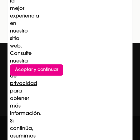
la
Suscríbete al newsletter
mejor
Subscríbete
experiencia
en
nuestro
sitio
web.
Consulte
nuestra
Política
Aceptar y continuar
de
privacidad
para
obtener
más
información.
Si
© Professional Beauty Group 2026
continúa,
Acerca de Professional Beauty Group
Términos y Condiciones
asumimos
Política de Privacidad