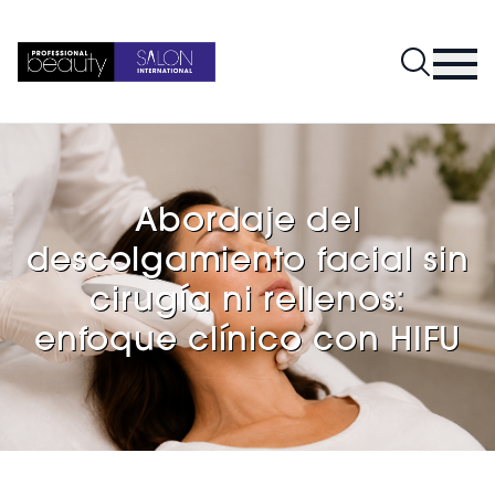
Abordaje del
descolgamiento facial sin
cirugía ni rellenos:
enfoque clínico con HIFU