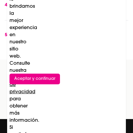
International Barcelona 2027 incorporan
4
brindamos
nuevas categorías en peluquería
la
mejor
Soleil de La Biosthétique: el lanzamiento que
experiencia
transforma la protección solar en una
en
5
nuestro
experiencia de belleza
sitio
web.
Consulte
nuestra
Política
Aceptar y continuar
Suscríbete al newsletter
de
privacidad
Subscríbete
para
obtener
más
información.
Si