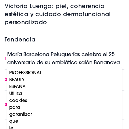
Victoria Luengo: piel, coherencia
estética y cuidado dermofuncional
personalizado
Tendencia
María Barcelona Peluquerías celebra el 25
1
aniversario de su emblático salón Bonanova
PROFESSIONAL
IA y belleza profesional: lo que cambia en
2
BEAUTY
Europa a partir de Agosto 2026
ESPAÑA
Utiliza
Mercado profesional del cuidado capilar:
cookies
crecimiento impulsado por el consumo en
3
para
salón y el retail
garantizar
que
Los premios Professional Beauty Salon
le