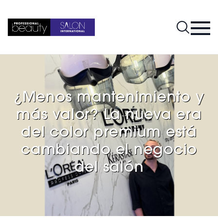
¿Menos mantenimiento y
más valor? La nueva era
del color premium está
cambiando el negocio
del salón