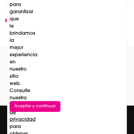
para
garantizar
Soleil de La Biosthétique: el lanzamiento que
que
transforma la protección solar en una
5
le
experiencia de belleza
brindamos
la
mejor
experiencia
en
Suscríbete al newsletter
nuestro
sitio
Subscríbete
web.
Consulte
nuestra
Política
Aceptar y continuar
de
privacidad
para