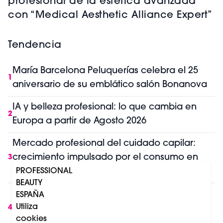
profesional de la estética avanzada
con “Medical Aesthetic Alliance Expert”
Tendencia
María Barcelona Peluquerías celebra el 25
1
aniversario de su emblático salón Bonanova
IA y belleza profesional: lo que cambia en
2
Europa a partir de Agosto 2026
Mercado profesional del cuidado capilar:
crecimiento impulsado por el consumo en
3
salón y el retail
PROFESSIONAL
BEAUTY
Los premios Professional Beauty Salon
ESPAÑA
Utiliza
International Barcelona 2027 incorporan
4
cookies
nuevas categorías en peluquería