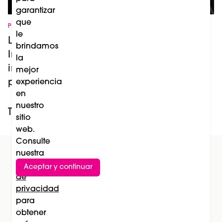
garantizar
que
PREMIOS NOTICIAS
le
Los premios Professional Beauty Salon
brindamos
International Barcelona 2027
la
incorporan nuevas categorías en
mejor
peluquería
experiencia
en
nuestro
Tendencia
sitio
web.
Consulte
nuestra
Política
Aceptar y continuar
Suscríbete al newsletter
de
privacidad
Subscríbete
para
obtener