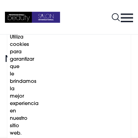
PROFESSIONAL
BEAUTY
ESPAÑA
Utiliza
cookies
para
Nuevo en Unilabor
garantizar
que
le
brindamos
la
mejor
experiencia
Continúa leyendo
en
nuestro
sitio
web.