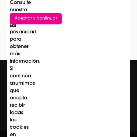
Consulte
nuestra
Política
Aceptar y continuar
Suscríbete al newsletter
de
privacidad
Subscríbete
para
obtener
más
información.
Si
continúa,
asumimos
que
acepta
recibir
todas
las
cookies
en