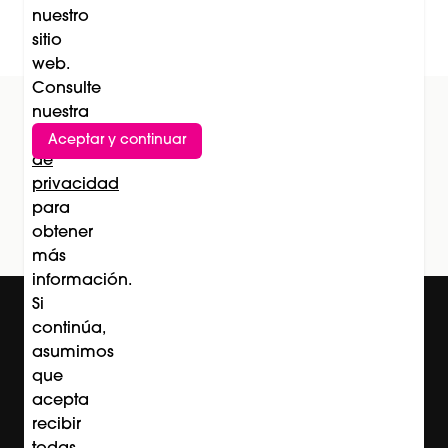
nuestro
experiencia de belleza
sitio
web.
Consulte
nuestra
Política
Aceptar y continuar
Suscríbete al newsletter
de
privacidad
Subscríbete
para
obtener
más
información.
Si
continúa,
asumimos
que
acepta
recibir