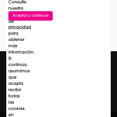
Consulte
nuestra
Política
Aceptar y continuar
Suscríbete al newsletter
de
privacidad
Subscríbete
para
obtener
más
información.
Si
continúa,
asumimos
que
acepta
recibir
todas
las
cookies
en