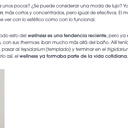
ara unos pocos? ¿Se puede considerar una moda de lujo? Y
in
, más cortos y concentrados, pero igual de efectivos. El m
ue ver con lo estético como con lo funcional.
odo esto del
wellness
es una tendencia reciente,
pero ya 
, con sus
thermae,
iban mucho más allá del baño. Allí tenían
, pasar al
tepidarium
(templado) y terminar en el
frigidari
lo así, el
wellness ya formaba
parte de la vida cotidiana