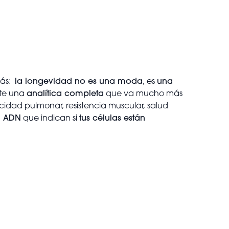
rás:
la longevidad no es una moda,
es
una
rte una
analítica completa
que va mucho más
cidad pulmonar, resistencia muscular, salud
el ADN
que indican si
tus células están