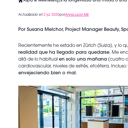
>
Spa & Wellness
>
¿Es la longevidad una moda o una 
Actualizado el
12 jul. 2025
por
Anna León Mir
Por Susana Melchor, Project Manager Beauty, Sp
Recientemente he estado en Zúrich (Suiza), y lo 
realidad que ha llegado para quedarse
. Me enc
allá de lo habitual
en solo una mañana
(cuatro o
cardiovascular, niveles de estrés, etcétera. Incluso
envejeciendo bien o mal.