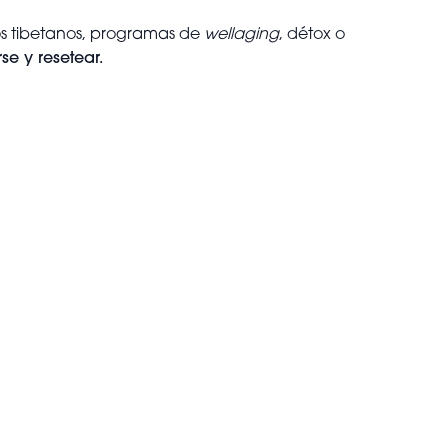
os tibetanos, programas de
wellaging
, détox o
e y resetear.