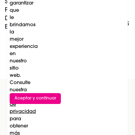
SOBRE EL
garantizar
GONZALO
PROCESO DE
que
ZARAUZA:
le
DIGITALIZACIÓN
WEDDING DREAMS
brindamos
EN EL SECTOR
Y LA ASESORÍA
la
mejor
NUPCIAL
experiencia
en
nuestro
Leer más
sitio
web.
Consulte
nuestra
Política
Aceptar y continuar
Suscríbete al newsletter
de
privacidad
Subscríbete
para
obtener
más