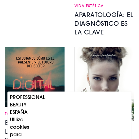
VIDA ESTÉTICA
APARATOLOGÍA: EL
DIAGNÓSTICO ES
LA CLAVE
PROFESSIONAL
BEAUTY
ESPAÑA
TOCADO
Utiliza
BLOW MARKETING
cookies
TOCADO
LANZA UN ANÁLISIS
para
ENTREVISTA A