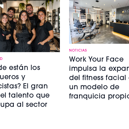
NOTICIAS
Work Your Face
AD
e están los
impulsa la expa
ueros y
del fitness facial
cistas? El gran
un modelo de
del talento que
franquicia propi
upa al sector