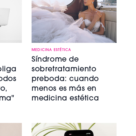
MEDICINA ESTÉTICA
Síndrome de
bliga
sobretratamiento
todos
preboda: cuando
o,
menos es más en
ima"
medicina estética