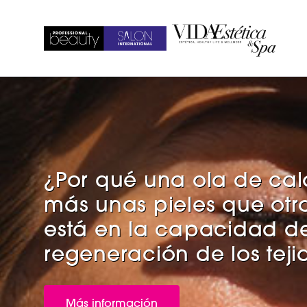
¿POR QUÉ VISITAR?
CONVENCIÓN WORLD SPA AND
PREMIOS PBSI 2026
ESTÉTICA
PELUQUERÍA
WELLNESS BARCELONA
NOTICIAS FERIA
SPA & WELLNESS
COLECCIONES
¿Por qué una ola de cal
BEAUTY PÓDIUM
más unas pieles que otra
UÑAS
FORMACION DE PELUQUERIA
está en la capacidad d
regeneración de los teji
VER REVISTAS
DIGITALIZACIÓN Y NEGOCIOS
Más información