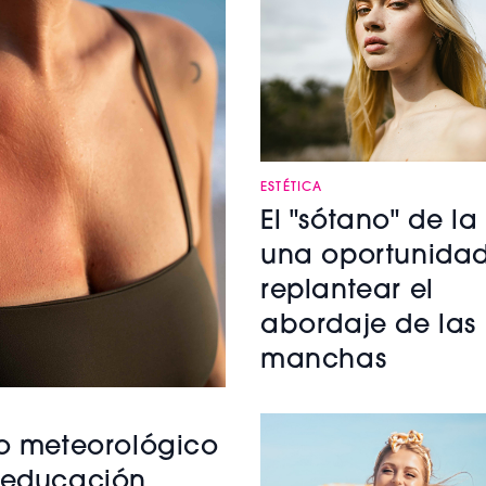
ESTÉTICA
El "sótano" de la 
una oportunida
replantear el
abordaje de las
manchas
to meteorológico
e educación