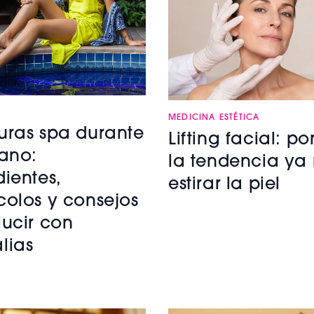
MEDICINA ESTÉTICA
uras spa durante
Lifting facial: p
rano:
la tendencia ya 
dientes,
estirar la piel
colos y consejos
lucir con
lias