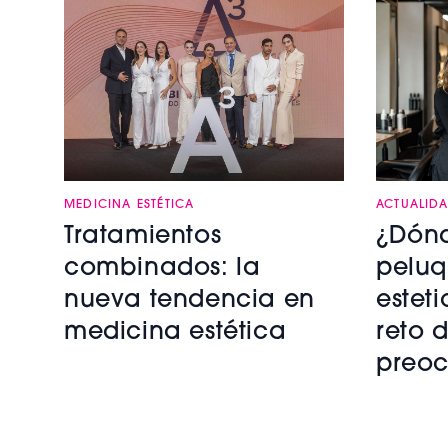
MEDICINA ESTÉTICA
ACTUALID
Tratamientos
¿Dónd
combinados: la
peluq
nueva tendencia en
esteti
medicina estética
reto 
preoc